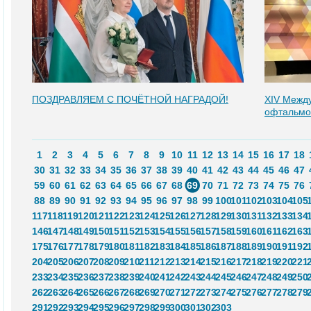
ПОЗДРАВЛЯЕМ С ПОЧЁТНОЙ НАГРАДОЙ!
XIV Межд
офтальмо
1
2
3
4
5
6
7
8
9
10
11
12
13
14
15
16
17
18
30
31
32
33
34
35
36
37
38
39
40
41
42
43
44
45
46
47
59
60
61
62
63
64
65
66
67
68
69
70
71
72
73
74
75
76
88
89
90
91
92
93
94
95
96
97
98
99
100
101
102
103
104
105
117
118
119
120
121
122
123
124
125
126
127
128
129
130
131
132
133
134
146
147
148
149
150
151
152
153
154
155
156
157
158
159
160
161
162
163
175
176
177
178
179
180
181
182
183
184
185
186
187
188
189
190
191
192
204
205
206
207
208
209
210
211
212
213
214
215
216
217
218
219
220
221
233
234
235
236
237
238
239
240
241
242
243
244
245
246
247
248
249
250
262
263
264
265
266
267
268
269
270
271
272
273
274
275
276
277
278
279
291
292
293
294
295
296
297
298
299
300
301
302
303