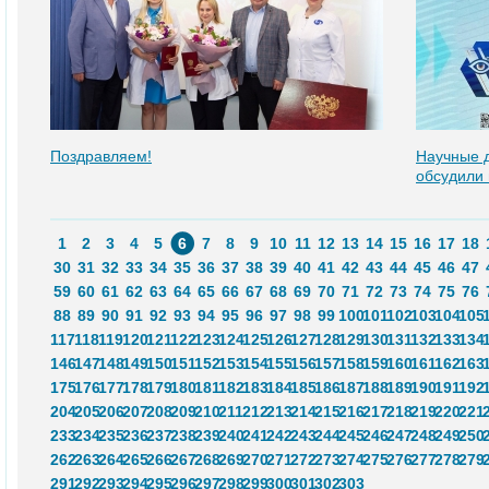
Поздравляем!
Научные 
обсудили 
1
2
3
4
5
6
7
8
9
10
11
12
13
14
15
16
17
18
30
31
32
33
34
35
36
37
38
39
40
41
42
43
44
45
46
47
59
60
61
62
63
64
65
66
67
68
69
70
71
72
73
74
75
76
88
89
90
91
92
93
94
95
96
97
98
99
100
101
102
103
104
105
117
118
119
120
121
122
123
124
125
126
127
128
129
130
131
132
133
134
146
147
148
149
150
151
152
153
154
155
156
157
158
159
160
161
162
163
175
176
177
178
179
180
181
182
183
184
185
186
187
188
189
190
191
192
204
205
206
207
208
209
210
211
212
213
214
215
216
217
218
219
220
221
233
234
235
236
237
238
239
240
241
242
243
244
245
246
247
248
249
250
262
263
264
265
266
267
268
269
270
271
272
273
274
275
276
277
278
279
291
292
293
294
295
296
297
298
299
300
301
302
303