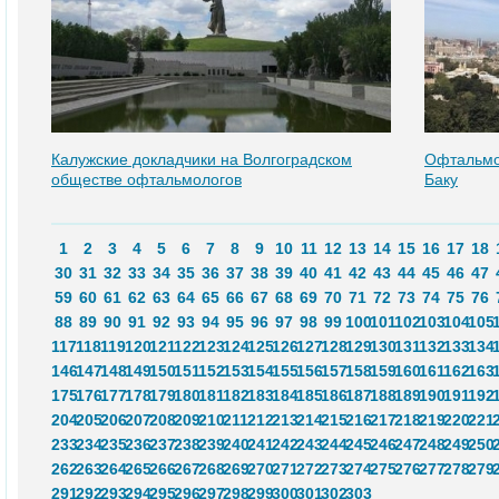
Калужские докладчики на Волгоградском
Офтальмо
обществе офтальмологов
Баку
1
2
3
4
5
6
7
8
9
10
11
12
13
14
15
16
17
18
30
31
32
33
34
35
36
37
38
39
40
41
42
43
44
45
46
47
59
60
61
62
63
64
65
66
67
68
69
70
71
72
73
74
75
76
88
89
90
91
92
93
94
95
96
97
98
99
100
101
102
103
104
105
117
118
119
120
121
122
123
124
125
126
127
128
129
130
131
132
133
134
146
147
148
149
150
151
152
153
154
155
156
157
158
159
160
161
162
163
175
176
177
178
179
180
181
182
183
184
185
186
187
188
189
190
191
192
204
205
206
207
208
209
210
211
212
213
214
215
216
217
218
219
220
221
233
234
235
236
237
238
239
240
241
242
243
244
245
246
247
248
249
250
262
263
264
265
266
267
268
269
270
271
272
273
274
275
276
277
278
279
291
292
293
294
295
296
297
298
299
300
301
302
303