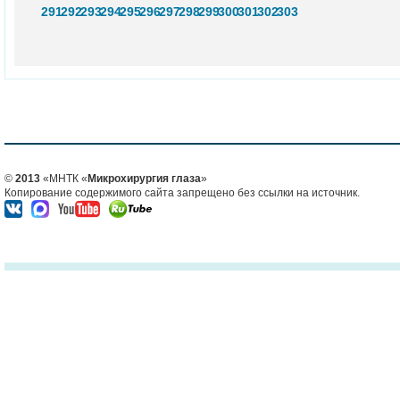
291
292
293
294
295
296
297
298
299
300
301
302
303
©
2013
«МНТК «
Микрохирургия глаза
»
Копирование содержимого сайта запрещено без ссылки на источник.