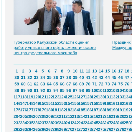
Губернатор Калужской области оценил
Праздник 
работу уникального офтальмологического
Междунар
центра федерального масштаба
1
2
3
4
5
6
7
8
9
10
11
12
13
14
15
16
17
18
30
31
32
33
34
35
36
37
38
39
40
41
42
43
44
45
46
47
59
60
61
62
63
64
65
66
67
68
69
70
71
72
73
74
75
76
88
89
90
91
92
93
94
95
96
97
98
99
100
101
102
103
104
105
117
118
119
120
121
122
123
124
125
126
127
128
129
130
131
132
133
134
146
147
148
149
150
151
152
153
154
155
156
157
158
159
160
161
162
163
175
176
177
178
179
180
181
182
183
184
185
186
187
188
189
190
191
192
204
205
206
207
208
209
210
211
212
213
214
215
216
217
218
219
220
221
233
234
235
236
237
238
239
240
241
242
243
244
245
246
247
248
249
250
262
263
264
265
266
267
268
269
270
271
272
273
274
275
276
277
278
279