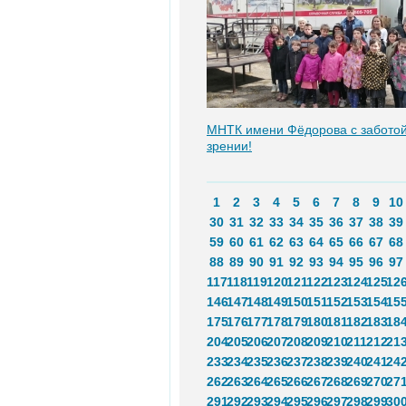
МНТК имени Фёдорова с заботой
зрении!
1
2
3
4
5
6
7
8
9
10
30
31
32
33
34
35
36
37
38
39
59
60
61
62
63
64
65
66
67
68
88
89
90
91
92
93
94
95
96
97
117
118
119
120
121
122
123
124
125
12
146
147
148
149
150
151
152
153
154
15
175
176
177
178
179
180
181
182
183
18
204
205
206
207
208
209
210
211
212
21
233
234
235
236
237
238
239
240
241
24
262
263
264
265
266
267
268
269
270
27
291
292
293
294
295
296
297
298
299
30