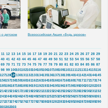
 о детском
Всероссийская Акция «Будь здоров»
11
12
13
14
15
16
17
18
19
20
21
22
23
24
25
26
27
28
29
40
41
42
43
44
45
46
47
48
49
50
51
52
53
54
55
56
57
58
69
70
71
72
73
74
75
76
77
78
79
80
81
82
83
84
85
86
87
98
99
100
101
102
103
104
105
106
107
108
109
110
111
112
113
114
115
116
6
127
128
129
130
131
132
133
134
135
136
137
138
139
140
141
142
143
144
145
5
156
157
158
159
160
161
162
163
164
165
166
167
168
169
170
171
172
173
174
4
185
186
187
188
189
190
191
192
193
194
195
196
197
198
199
200
201
202
203
3
214
215
216
217
218
219
220
221
222
223
224
225
226
227
228
229
230
231
232
2
243
244
245
246
247
248
249
250
251
252
253
254
255
256
257
258
259
260
261
1
272
273
274
275
276
277
278
279
280
281
282
283
284
285
286
287
288
289
290
0
301
302
303