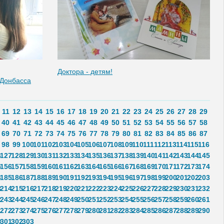
Доктора - детям!
 Донбасса
11
12
13
14
15
16
17
18
19
20
21
22
23
24
25
26
27
28
29
40
41
42
43
44
45
46
47
48
49
50
51
52
53
54
55
56
57
58
69
70
71
72
73
74
75
76
77
78
79
80
81
82
83
84
85
86
87
98
99
100
101
102
103
104
105
106
107
108
109
110
111
112
113
114
115
116
6
127
128
129
130
131
132
133
134
135
136
137
138
139
140
141
142
143
144
145
5
156
157
158
159
160
161
162
163
164
165
166
167
168
169
170
171
172
173
174
4
185
186
187
188
189
190
191
192
193
194
195
196
197
198
199
200
201
202
203
3
214
215
216
217
218
219
220
221
222
223
224
225
226
227
228
229
230
231
232
2
243
244
245
246
247
248
249
250
251
252
253
254
255
256
257
258
259
260
261
1
272
273
274
275
276
277
278
279
280
281
282
283
284
285
286
287
288
289
290
0
301
302
303