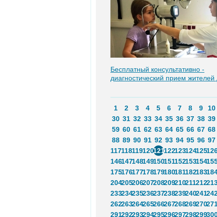
Бесплатный консультативно -
диагностический прием жителей
1
2
3
4
5
6
7
8
9
10
30
31
32
33
34
35
36
37
38
39
59
60
61
62
63
64
65
66
67
68
88
89
90
91
92
93
94
95
96
97
117
118
119
120
121
122
123
124
125
12
146
147
148
149
150
151
152
153
154
15
175
176
177
178
179
180
181
182
183
18
204
205
206
207
208
209
210
211
212
21
233
234
235
236
237
238
239
240
241
24
262
263
264
265
266
267
268
269
270
27
291
292
293
294
295
296
297
298
299
30