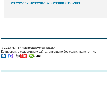
291
292
293
294
295
296
297
298
299
300
301
302
303
©
2013
«МНТК «
Микрохирургия глаза
»
Копирование содержимого сайта запрещено без ссылки на источник.