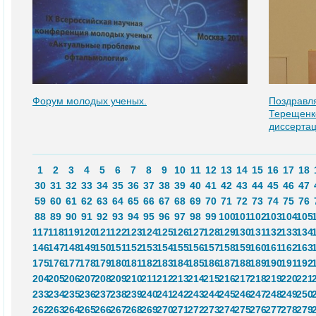
Форум молодых ученых.
Поздравл
Терещенк
диссертац
1
2
3
4
5
6
7
8
9
10
11
12
13
14
15
16
17
18
30
31
32
33
34
35
36
37
38
39
40
41
42
43
44
45
46
47
59
60
61
62
63
64
65
66
67
68
69
70
71
72
73
74
75
76
88
89
90
91
92
93
94
95
96
97
98
99
100
101
102
103
104
105
117
118
119
120
121
122
123
124
125
126
127
128
129
130
131
132
133
134
146
147
148
149
150
151
152
153
154
155
156
157
158
159
160
161
162
163
175
176
177
178
179
180
181
182
183
184
185
186
187
188
189
190
191
192
204
205
206
207
208
209
210
211
212
213
214
215
216
217
218
219
220
221
233
234
235
236
237
238
239
240
241
242
243
244
245
246
247
248
249
250
262
263
264
265
266
267
268
269
270
271
272
273
274
275
276
277
278
279