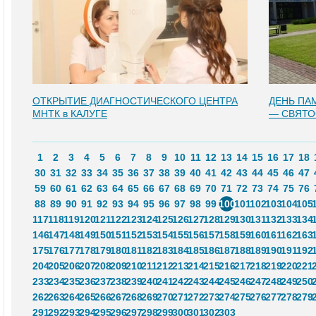
ОТКРЫТИЕ ДИАГНОСТИЧЕСКОГО ЦЕНТРА
ДЕНЬ ПА
МНТК в КАЛУГЕ
— СВЯТО
1
2
3
4
5
6
7
8
9
10
11
12
13
14
15
16
17
18
30
31
32
33
34
35
36
37
38
39
40
41
42
43
44
45
46
47
59
60
61
62
63
64
65
66
67
68
69
70
71
72
73
74
75
76
88
89
90
91
92
93
94
95
96
97
98
99
100
101
102
103
104
105
117
118
119
120
121
122
123
124
125
126
127
128
129
130
131
132
133
134
146
147
148
149
150
151
152
153
154
155
156
157
158
159
160
161
162
163
175
176
177
178
179
180
181
182
183
184
185
186
187
188
189
190
191
192
204
205
206
207
208
209
210
211
212
213
214
215
216
217
218
219
220
221
233
234
235
236
237
238
239
240
241
242
243
244
245
246
247
248
249
250
262
263
264
265
266
267
268
269
270
271
272
273
274
275
276
277
278
279
291
292
293
294
295
296
297
298
299
300
301
302
303