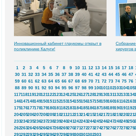
Инновационный кабинет глаукомы открыт в
Собрание
поликлинике Калуги!
хирургов 
1
2
3
4
5
6
7
8
9
10
11
12
13
14
15
16
17
18
30
31
32
33
34
35
36
37
38
39
40
41
42
43
44
45
46
47
59
60
61
62
63
64
65
66
67
68
69
70
71
72
73
74
75
76
88
89
90
91
92
93
94
95
96
97
98
99
100
101
102
103
104
105
117
118
119
120
121
122
123
124
125
126
127
128
129
130
131
132
133
134
146
147
148
149
150
151
152
153
154
155
156
157
158
159
160
161
162
163
175
176
177
178
179
180
181
182
183
184
185
186
187
188
189
190
191
192
204
205
206
207
208
209
210
211
212
213
214
215
216
217
218
219
220
221
233
234
235
236
237
238
239
240
241
242
243
244
245
246
247
248
249
250
262
263
264
265
266
267
268
269
270
271
272
273
274
275
276
277
278
279
291
292
293
294
295
296
297
298
299
300
301
302
303