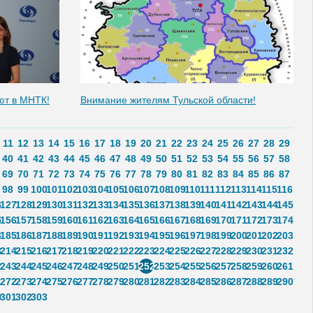
ют в МНТК!
Внимание жителям Тульской области!
11
12
13
14
15
16
17
18
19
20
21
22
23
24
25
26
27
28
29
40
41
42
43
44
45
46
47
48
49
50
51
52
53
54
55
56
57
58
69
70
71
72
73
74
75
76
77
78
79
80
81
82
83
84
85
86
87
98
99
100
101
102
103
104
105
106
107
108
109
110
111
112
113
114
115
116
6
127
128
129
130
131
132
133
134
135
136
137
138
139
140
141
142
143
144
145
5
156
157
158
159
160
161
162
163
164
165
166
167
168
169
170
171
172
173
174
4
185
186
187
188
189
190
191
192
193
194
195
196
197
198
199
200
201
202
203
3
214
215
216
217
218
219
220
221
222
223
224
225
226
227
228
229
230
231
232
2
243
244
245
246
247
248
249
250
251
252
253
254
255
256
257
258
259
260
261
1
272
273
274
275
276
277
278
279
280
281
282
283
284
285
286
287
288
289
290
0
301
302
303