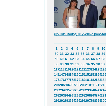
Лучшие молодые ученые работа
1
2
3
4
5
6
7
8
9
10
30
31
32
33
34
35
36
37
38
39
59
60
61
62
63
64
65
66
67
68
88
89
90
91
92
93
94
95
96
97
117
118
119
120
121
122
123
124
125
12
146
147
148
149
150
151
152
153
154
15
175
176
177
178
179
180
181
182
183
18
204
205
206
207
208
209
210
211
212
21
233
234
235
236
237
238
239
240
241
24
262
263
264
265
266
267
268
269
270
27
291
292
293
294
295
296
297
298
299
30