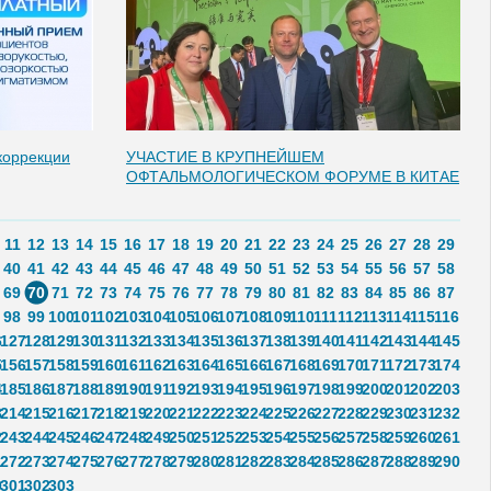
коррекции
УЧАСТИЕ В КРУПНЕЙШЕМ
ОФТАЛЬМОЛОГИЧЕСКОМ ФОРУМЕ В КИТАЕ
11
12
13
14
15
16
17
18
19
20
21
22
23
24
25
26
27
28
29
40
41
42
43
44
45
46
47
48
49
50
51
52
53
54
55
56
57
58
69
70
71
72
73
74
75
76
77
78
79
80
81
82
83
84
85
86
87
98
99
100
101
102
103
104
105
106
107
108
109
110
111
112
113
114
115
116
6
127
128
129
130
131
132
133
134
135
136
137
138
139
140
141
142
143
144
145
5
156
157
158
159
160
161
162
163
164
165
166
167
168
169
170
171
172
173
174
4
185
186
187
188
189
190
191
192
193
194
195
196
197
198
199
200
201
202
203
3
214
215
216
217
218
219
220
221
222
223
224
225
226
227
228
229
230
231
232
2
243
244
245
246
247
248
249
250
251
252
253
254
255
256
257
258
259
260
261
1
272
273
274
275
276
277
278
279
280
281
282
283
284
285
286
287
288
289
290
0
301
302
303