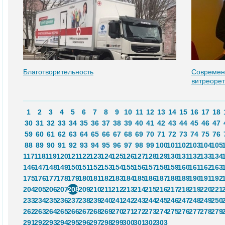
Благотворительность
Современ
витреорет
1
2
3
4
5
6
7
8
9
10
11
12
13
14
15
16
17
18
30
31
32
33
34
35
36
37
38
39
40
41
42
43
44
45
46
47
59
60
61
62
63
64
65
66
67
68
69
70
71
72
73
74
75
76
88
89
90
91
92
93
94
95
96
97
98
99
100
101
102
103
104
105
117
118
119
120
121
122
123
124
125
126
127
128
129
130
131
132
133
134
146
147
148
149
150
151
152
153
154
155
156
157
158
159
160
161
162
163
175
176
177
178
179
180
181
182
183
184
185
186
187
188
189
190
191
192
204
205
206
207
208
209
210
211
212
213
214
215
216
217
218
219
220
221
233
234
235
236
237
238
239
240
241
242
243
244
245
246
247
248
249
250
262
263
264
265
266
267
268
269
270
271
272
273
274
275
276
277
278
279
291
292
293
294
295
296
297
298
299
300
301
302
303