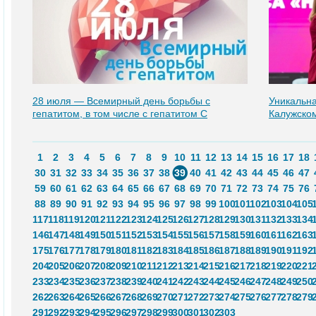
28 июля — Всемирный день борьбы с
Уникальна
гепатитом, в том числе с гепатитом С
Калужско
1
2
3
4
5
6
7
8
9
10
11
12
13
14
15
16
17
18
30
31
32
33
34
35
36
37
38
39
40
41
42
43
44
45
46
47
59
60
61
62
63
64
65
66
67
68
69
70
71
72
73
74
75
76
88
89
90
91
92
93
94
95
96
97
98
99
100
101
102
103
104
105
117
118
119
120
121
122
123
124
125
126
127
128
129
130
131
132
133
134
146
147
148
149
150
151
152
153
154
155
156
157
158
159
160
161
162
163
175
176
177
178
179
180
181
182
183
184
185
186
187
188
189
190
191
192
204
205
206
207
208
209
210
211
212
213
214
215
216
217
218
219
220
221
233
234
235
236
237
238
239
240
241
242
243
244
245
246
247
248
249
250
262
263
264
265
266
267
268
269
270
271
272
273
274
275
276
277
278
279
291
292
293
294
295
296
297
298
299
300
301
302
303