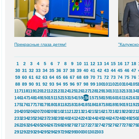
Прекрасные глаза детям!
"Калужско
1
2
3
4
5
6
7
8
9
10
11
12
13
14
15
16
17
18
30
31
32
33
34
35
36
37
38
39
40
41
42
43
44
45
46
47
59
60
61
62
63
64
65
66
67
68
69
70
71
72
73
74
75
76
88
89
90
91
92
93
94
95
96
97
98
99
100
101
102
103
104
105
117
118
119
120
121
122
123
124
125
126
127
128
129
130
131
132
133
134
146
147
148
149
150
151
152
153
154
155
156
157
158
159
160
161
162
163
175
176
177
178
179
180
181
182
183
184
185
186
187
188
189
190
191
192
204
205
206
207
208
209
210
211
212
213
214
215
216
217
218
219
220
221
233
234
235
236
237
238
239
240
241
242
243
244
245
246
247
248
249
250
262
263
264
265
266
267
268
269
270
271
272
273
274
275
276
277
278
279
291
292
293
294
295
296
297
298
299
300
301
302
303