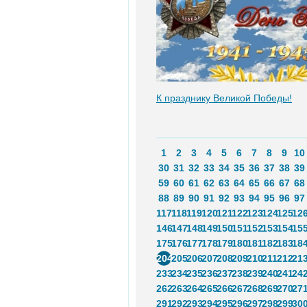
К празднику Великой Победы!
1
2
3
4
5
6
7
8
9
10
30
31
32
33
34
35
36
37
38
39
59
60
61
62
63
64
65
66
67
68
88
89
90
91
92
93
94
95
96
97
117
118
119
120
121
122
123
124
125
12
146
147
148
149
150
151
152
153
154
15
175
176
177
178
179
180
181
182
183
18
204
205
206
207
208
209
210
211
212
21
233
234
235
236
237
238
239
240
241
24
262
263
264
265
266
267
268
269
270
27
291
292
293
294
295
296
297
298
299
30