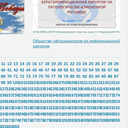
Общество офтальмологов по рефракционной
хирургии
11
12
13
14
15
16
17
18
19
20
21
22
23
24
25
26
27
28
29
40
41
42
43
44
45
46
47
48
49
50
51
52
53
54
55
56
57
58
69
70
71
72
73
74
75
76
77
78
79
80
81
82
83
84
85
86
87
98
99
100
101
102
103
104
105
106
107
108
109
110
111
112
113
114
115
116
6
127
128
129
130
131
132
133
134
135
136
137
138
139
140
141
142
143
144
145
5
156
157
158
159
160
161
162
163
164
165
166
167
168
169
170
171
172
173
174
4
185
186
187
188
189
190
191
192
193
194
195
196
197
198
199
200
201
202
203
3
214
215
216
217
218
219
220
221
222
223
224
225
226
227
228
229
230
231
232
2
243
244
245
246
247
248
249
250
251
252
253
254
255
256
257
258
259
260
261
1
272
273
274
275
276
277
278
279
280
281
282
283
284
285
286
287
288
289
290
0
301
302
303