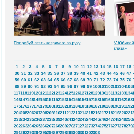
Попробуй взять незрячего за руку
V Юбилей
глаза»
1
2
3
4
5
6
7
8
9
10
11
12
13
14
15
16
17
18
30
31
32
33
34
35
36
37
38
39
40
41
42
43
44
45
46
47
59
60
61
62
63
64
65
66
67
68
69
70
71
72
73
74
75
76
88
89
90
91
92
93
94
95
96
97
98
99
100
101
102
103
104
105
117
118
119
120
121
122
123
124
125
126
127
128
129
130
131
132
133
134
146
147
148
149
150
151
152
153
154
155
156
157
158
159
160
161
162
163
175
176
177
178
179
180
181
182
183
184
185
186
187
188
189
190
191
192
204
205
206
207
208
209
210
211
212
213
214
215
216
217
218
219
220
221
233
234
235
236
237
238
239
240
241
242
243
244
245
246
247
248
249
250
262
263
264
265
266
267
268
269
270
271
272
273
274
275
276
277
278
279
291
292
293
294
295
296
297
298
299
300
301
302
303