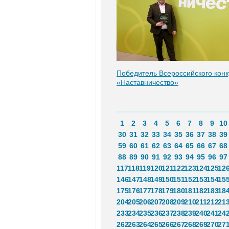
Победитель Всероссийского конк
«Наставничество»
1
2
3
4
5
6
7
8
9
10
30
31
32
33
34
35
36
37
38
39
59
60
61
62
63
64
65
66
67
68
88
89
90
91
92
93
94
95
96
97
117
118
119
120
121
122
123
124
125
12
146
147
148
149
150
151
152
153
154
15
175
176
177
178
179
180
181
182
183
18
204
205
206
207
208
209
210
211
212
21
233
234
235
236
237
238
239
240
241
24
262
263
264
265
266
267
268
269
270
27