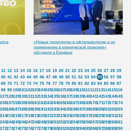
урса
«Новые технологии в офтальмологии и их
применение в клинической практике»
обсудили в Ереване
11
12
13
14
15
16
17
18
19
20
21
22
23
24
25
26
27
28
29
40
41
42
43
44
45
46
47
48
49
50
51
52
53
54
55
56
57
58
69
70
71
72
73
74
75
76
77
78
79
80
81
82
83
84
85
86
87
98
99
100
101
102
103
104
105
106
107
108
109
110
111
112
113
114
115
116
6
127
128
129
130
131
132
133
134
135
136
137
138
139
140
141
142
143
144
145
5
156
157
158
159
160
161
162
163
164
165
166
167
168
169
170
171
172
173
174
4
185
186
187
188
189
190
191
192
193
194
195
196
197
198
199
200
201
202
203
3
214
215
216
217
218
219
220
221
222
223
224
225
226
227
228
229
230
231
232
2
243
244
245
246
247
248
249
250
251
252
253
254
255
256
257
258
259
260
261
1
272
273
274
275
276
277
278
279
280
281
282
283
284
285
286
287
288
289
290