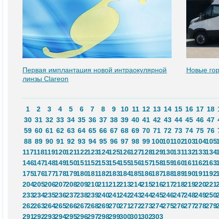
Первая имплантация новой интраокулярной
Новые гор
линзы Clareon
1
2
3
4
5
6
7
8
9
10
11
12
13
14
15
16
17
18
30
31
32
33
34
35
36
37
38
39
40
41
42
43
44
45
46
47
59
60
61
62
63
64
65
66
67
68
69
70
71
72
73
74
75
76
88
89
90
91
92
93
94
95
96
97
98
99
100
101
102
103
104
105
117
118
119
120
121
122
123
124
125
126
127
128
129
130
131
132
133
134
146
147
148
149
150
151
152
153
154
155
156
157
158
159
160
161
162
163
175
176
177
178
179
180
181
182
183
184
185
186
187
188
189
190
191
192
204
205
206
207
208
209
210
211
212
213
214
215
216
217
218
219
220
221
233
234
235
236
237
238
239
240
241
242
243
244
245
246
247
248
249
250
262
263
264
265
266
267
268
269
270
271
272
273
274
275
276
277
278
279
291
292
293
294
295
296
297
298
299
300
301
302
303