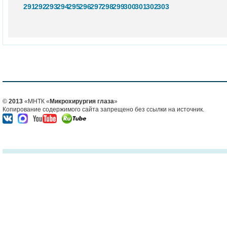
291
292
293
294
295
296
297
298
299
300
301
302
303
©
2013
«МНТК «
Микрохирургия глаза
»
Копирование содержимого сайта запрещено без ссылки на источник.