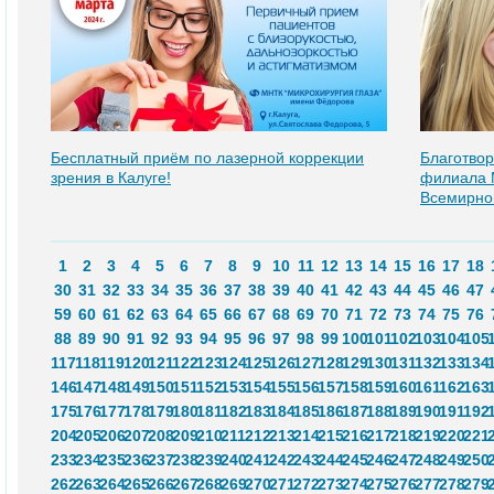
Бесплатный приём по лазерной коррекции
Благотвор
зрения в Калуге!
филиала 
Всемирно
1
2
3
4
5
6
7
8
9
10
11
12
13
14
15
16
17
18
30
31
32
33
34
35
36
37
38
39
40
41
42
43
44
45
46
47
59
60
61
62
63
64
65
66
67
68
69
70
71
72
73
74
75
76
88
89
90
91
92
93
94
95
96
97
98
99
100
101
102
103
104
105
117
118
119
120
121
122
123
124
125
126
127
128
129
130
131
132
133
134
146
147
148
149
150
151
152
153
154
155
156
157
158
159
160
161
162
163
175
176
177
178
179
180
181
182
183
184
185
186
187
188
189
190
191
192
204
205
206
207
208
209
210
211
212
213
214
215
216
217
218
219
220
221
233
234
235
236
237
238
239
240
241
242
243
244
245
246
247
248
249
250
262
263
264
265
266
267
268
269
270
271
272
273
274
275
276
277
278
279