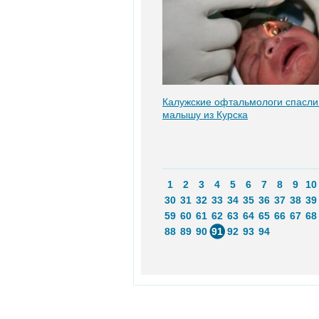
Калужские офтальмологи спасли
малышу из Курска
1
2
3
4
5
6
7
8
9
10
30
31
32
33
34
35
36
37
38
39
59
60
61
62
63
64
65
66
67
68
88
89
90
91
92
93
94