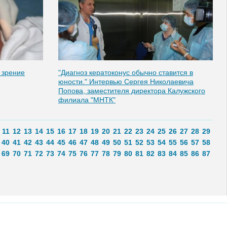
 зрение
"Диагноз кератоконус обычно ставится в
юности." Интервью Сергея Николаевича
Попова, заместителя директора Калужского
филиала "МНТК"
11
12
13
14
15
16
17
18
19
20
21
22
23
24
25
26
27
28
29
40
41
42
43
44
45
46
47
48
49
50
51
52
53
54
55
56
57
58
69
70
71
72
73
74
75
76
77
78
79
80
81
82
83
84
85
86
87