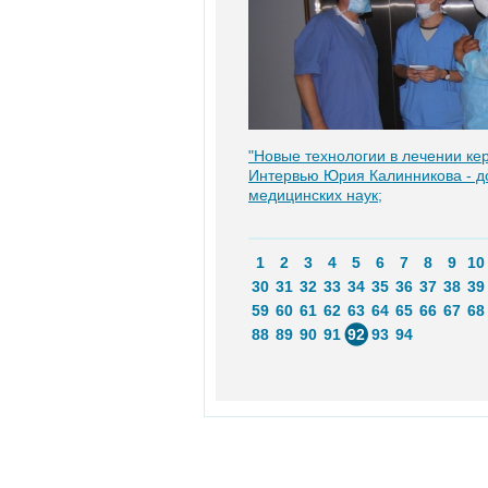
"Новые технологии в лечении кер
Интервью Юрия Калинникова - д
медицинских наук;
1
2
3
4
5
6
7
8
9
10
30
31
32
33
34
35
36
37
38
39
59
60
61
62
63
64
65
66
67
68
88
89
90
91
92
93
94