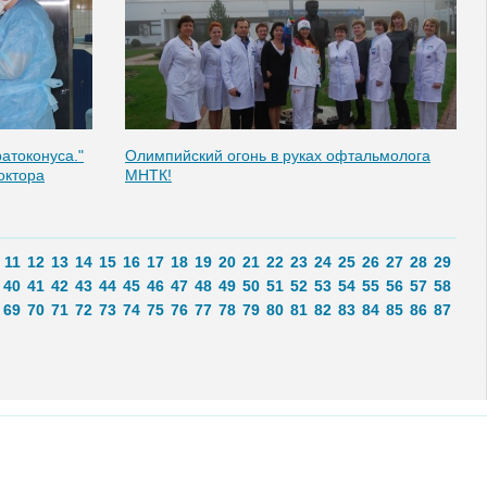
атоконуса."
Олимпийский огонь в руках офтальмолога
октора
МНТК!
11
12
13
14
15
16
17
18
19
20
21
22
23
24
25
26
27
28
29
40
41
42
43
44
45
46
47
48
49
50
51
52
53
54
55
56
57
58
69
70
71
72
73
74
75
76
77
78
79
80
81
82
83
84
85
86
87