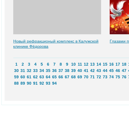
Новый рефракционый комплекс в Калужской
Глазами 
клинике Фёдорова
1
2
3
4
5
6
7
8
9
10
11
12
13
14
15
16
17
18
30
31
32
33
34
35
36
37
38
39
40
41
42
43
44
45
46
47
59
60
61
62
63
64
65
66
67
68
69
70
71
72
73
74
75
76
88
89
90
91
92
93
94