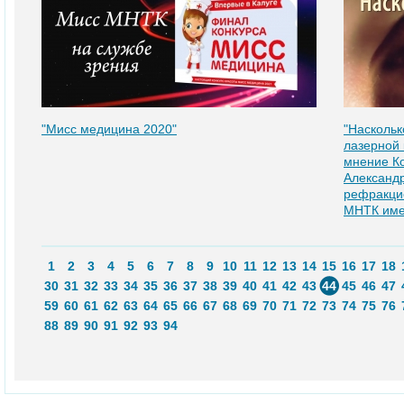
"Мисс медицина 2020"
"Насколь
лазерной
мнение К
Александр
рефракцио
МНТК име
1
2
3
4
5
6
7
8
9
10
11
12
13
14
15
16
17
18
30
31
32
33
34
35
36
37
38
39
40
41
42
43
44
45
46
47
59
60
61
62
63
64
65
66
67
68
69
70
71
72
73
74
75
76
88
89
90
91
92
93
94