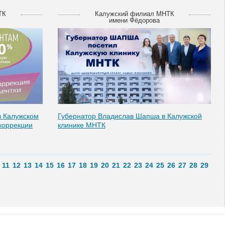
ТК
Калужский филиал МНТК
имени Фёдорова
в Калужском
Губернатор Владислав Шапша в Калужской
коррекции
клинике МНТК
11
12
13
14
15
16
17
18
19
20
21
22
23
24
25
26
27
28
29