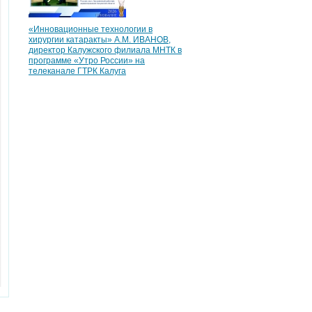
«Инновационные технологии в
хирургии катаракты» А.М. ИВАНОВ,
директор Калужского филиала МНТК в
программе «Утро России» на
телеканале ГТРК Калуга