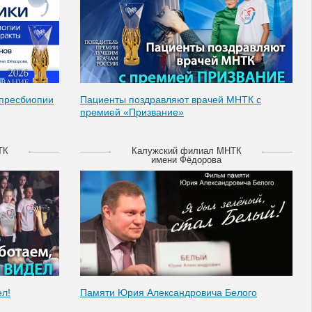
 пресбиопии
Пациенты поздравляют врачей МНТК с
премией «Призвание»
ТК
Калужский филиал МНТК
имени Фёдорова
л!
Памяти Юрия Александровича Белого