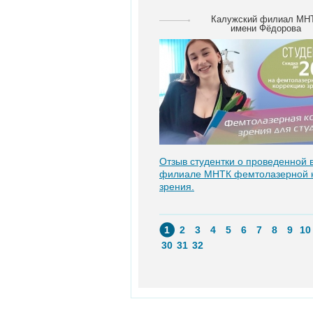
Калужский филиал МН
имени Фёдорова
Отзыв студентки о проведенной 
филиале МНТК фемтолазерной 
зрения.
1
2
3
4
5
6
7
8
9
10
30
31
32