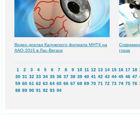
Видео-доклад Калужского филиала МНТК на
Современ
ААО-2015 в Лас-Вегасе
глаза
1
2
3
4
5
6
7
8
9
10
11
12
13
14
15
16
17
18
30
31
32
33
34
35
36
37
38
39
40
41
42
43
44
45
46
47
59
60
61
62
63
64
65
66
67
68
69
70
71
72
73
74
75
76
88
89
90
91
92
93
94