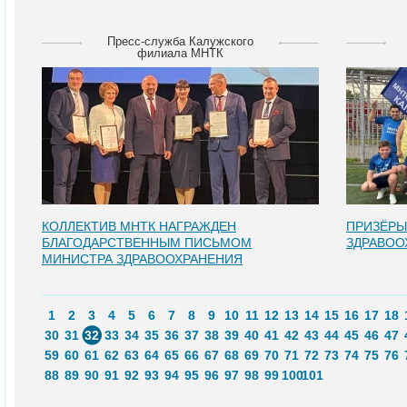
Пресс-служба Калужского
филиала МНТК
КОЛЛЕКТИВ МНТК НАГРАЖДЕН
ПРИЗЁРЫ
БЛАГОДАРСТВЕННЫМ ПИСЬМОМ
ЗДРАВОО
МИНИСТРА ЗДРАВООХРАНЕНИЯ
1
2
3
4
5
6
7
8
9
10
11
12
13
14
15
16
17
18
30
31
32
33
34
35
36
37
38
39
40
41
42
43
44
45
46
47
59
60
61
62
63
64
65
66
67
68
69
70
71
72
73
74
75
76
88
89
90
91
92
93
94
95
96
97
98
99
100
101