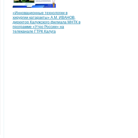
«Инновационные технологии в
хирургии катаракты» А.М. ИВАНОВ,
директор Калужского филиала МНТК в
программе «Утро России» на
телеканале ГТРК Калуга