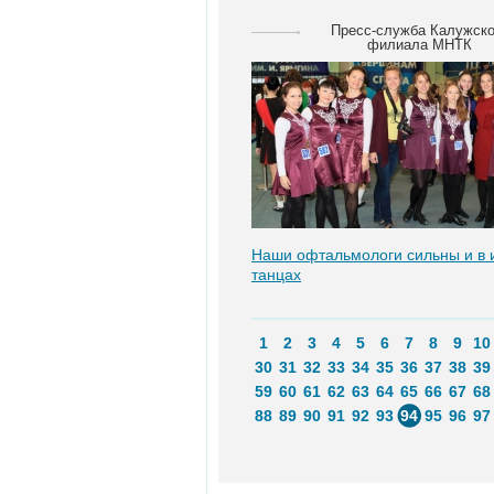
Пресс-служба Калужско
филиала МНТК
Наши офтальмологи сильны и в 
танцах
1
2
3
4
5
6
7
8
9
10
30
31
32
33
34
35
36
37
38
39
59
60
61
62
63
64
65
66
67
68
88
89
90
91
92
93
94
95
96
97