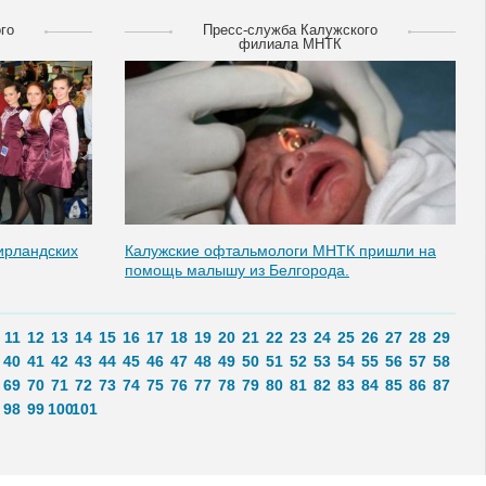
го
Пресс-служба Калужского
филиала МНТК
ирландских
Калужские офтальмологи МНТК пришли на
помощь малышу из Белгорода.
11
12
13
14
15
16
17
18
19
20
21
22
23
24
25
26
27
28
29
40
41
42
43
44
45
46
47
48
49
50
51
52
53
54
55
56
57
58
69
70
71
72
73
74
75
76
77
78
79
80
81
82
83
84
85
86
87
98
99
100
101