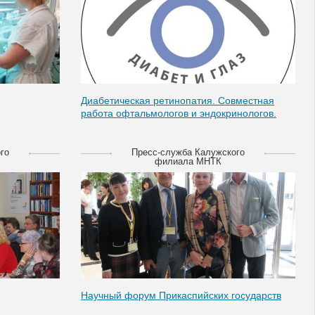
Диабетическая ретинопатия. Совместная
работа офтальмологов и эндокринологов.
го
Пресс-служба Калужского
филиала МНТК
Научный форум Прикаспийских государств