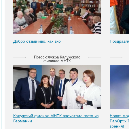
Добро отзывчиво, как эхо
Поздравля
Пресс-служба Калужского
филиала МНТК
Калужский филиал МНТК впечатлил гостя из
Новая мод
Германии
PanOptix 
зрения!