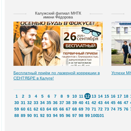
Калужский филиал МНТК
имени Фёдорова
Бесплатный приём по лазерной коррекции в
Успехи М
СЕНТЯБРЕ в Калуге!
1
2
3
4
5
6
7
8
9
10
11
12
13
14
15
16
17
18
30
31
32
33
34
35
36
37
38
39
40
41
42
43
44
45
46
47
59
60
61
62
63
64
65
66
67
68
69
70
71
72
73
74
75
76
88
89
90
91
92
93
94
95
96
97
98
99
100
101