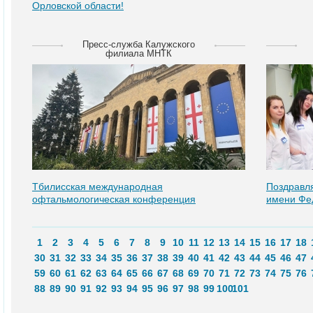
Орловской области!
Пресс-служба Калужского
филиала МНТК
Тбилисская международная
Поздравл
офтальмологическая конференция
имени Фед
1
2
3
4
5
6
7
8
9
10
11
12
13
14
15
16
17
18
30
31
32
33
34
35
36
37
38
39
40
41
42
43
44
45
46
47
59
60
61
62
63
64
65
66
67
68
69
70
71
72
73
74
75
76
88
89
90
91
92
93
94
95
96
97
98
99
100
101