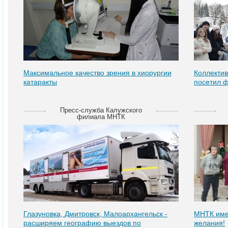
Максимальное качество зрения в хиорургии
Коллекти
катаракты
посетил ф
Пресс-служба Калужского
филиала МНТК
Глазуновка, Дмитровск, Малоархангельск -
МНТК име
расширяем географию выездов по
желания!