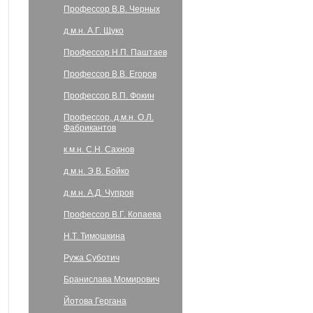
Профессор В.В. Черных
д.м.н. А.Г. Щуко
Профессор Н.П. Паштаев
Профессор В.В. Егоров
Профессор В.П. Фокин
Профессор, д.м.н. О.Л.
Фабрикантов
к.м.н. С.Н. Сахнов
д.м.н. Э.В. Бойко
д.м.н. А.Д. Чупров
Профессор В.Г. Копаева
Н.Т. Тимошкина
Ружа Суботич
Бранислава Момирович
Йотова Гергана