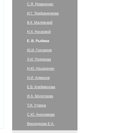
С.Я. Романенко
И.Г. Трифаненкова
В.К. Малявский
Н.Х. Носковой
Е. В. Рыбина
Ю.И. Гончаров
Л.И. Пояркова
Н.Ю. Назаренко
Н.И. Алмазов
Е.В. Клейменова
И.А. Молоткова
Т.И. Уткина
С.Ю. Анисимова
Винокурова Е.А.