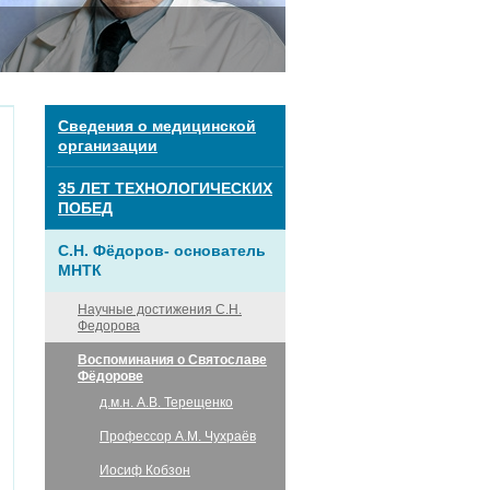
Сведения о медицинской
организации
35 ЛЕТ ТЕХНОЛОГИЧЕСКИХ
ПОБЕД
С.Н. Фёдоров- основатель
МНТК
Научные достижения С.Н.
Федорова
Воспоминания о Святославе
Фёдорове
д.м.н. А.В. Терещенко
Профессор А.М. Чухраёв
Иосиф Кобзон