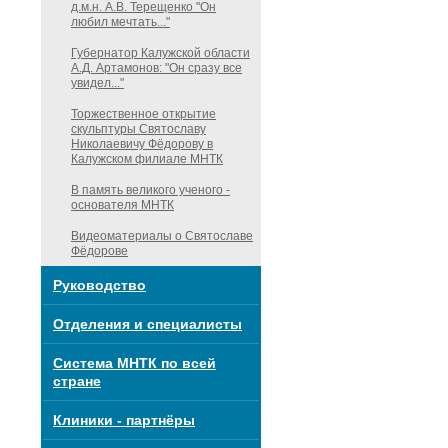
д.м.н. А.В. Терещенко "Он
любил мечтать..."
Губернатор Калужской области
А.Д. Артамонов: "Он сразу все
увидел..."
Торжественное открытие
скульптуры Святославу
Николаевичу Фёдорову в
Калужском филиале МНТК
В память великого ученого -
основателя МНТК
Видеоматериалы о Святославе
Фёдорове
Руководство
Отделения и специалисты
Система МНТК по всей
стране
Клиники - партнёры