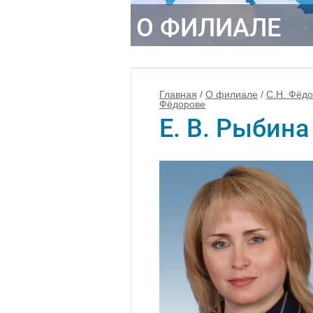
О ФИЛИАЛЕ
Главная
/
О филиале
/
С.Н. Фёд
Фёдорове
Е. В. Рыбина