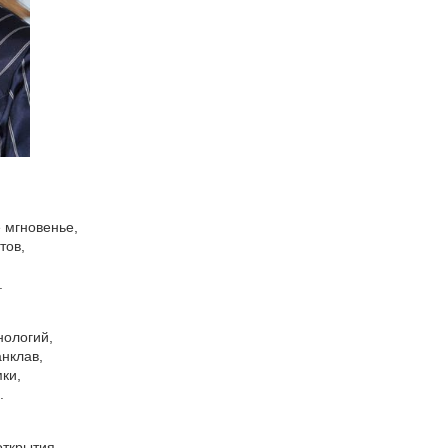
 мгновенье,
тов,
.
нологий,
анклав,
ки,
.
открытия,