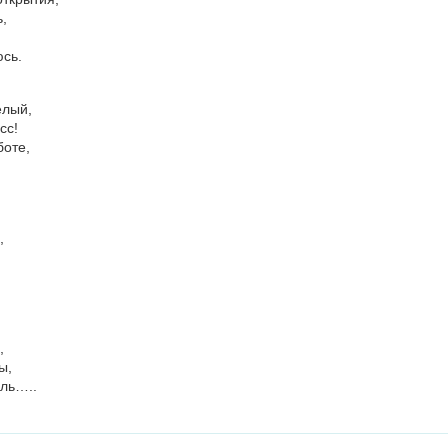
,
сь.
елый,
сс!
боте,
,
,
ы,
ель…..