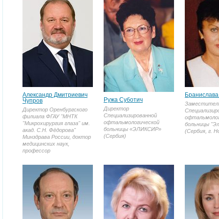
Александр Дмитриевич
Бранислава
Ружа Суботич
Чупров
Заместител
Директор
Директор Оренбургского
Специализир
Специализированной
филиала ФГАУ "МНТК
офтальмолог
офтальмологической
"Микрохирургия глаза" им.
больницы "Эл
больницы «ЭЛИКСИР»
акад. С.Н. Фёдорова"
(Сербия, г. Н
(Сербия)
Минздрава России, доктор
медицинских наук,
профессор