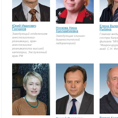
Юрий Иванович
Елена Вале
Носкова Нина
Гончаров
Рыбина
Харлампиевна
Заведующий отделением
Главная мед
Заведующая клинико-
анестезиологии-
сестра Калу
диагностической
реанимации, врач-
филиала "МН
лабораторией
анестезиолог-
"Микрохирург
реаниматолог высшей
акад. С.Н. Ф
категории, Заслуженный
врач РФ