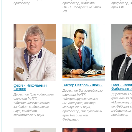
профессор
профессор, академик
профессор, 
РАЕН, Заслуженный врач
врач РФ
РФ
Виктор Петрович Фокин
Олег Львови
Сергей Николаевич
Фабриканто
Сахнов
Директор Волгоградского
Директор Та
Директор Краснодарского
филиала МНТК
филиала МН
филиала МНТК
«Микрохирургия глаза»
«Микрохирург
«Микрохирургия глаза»,
им.Фёдорова, доктор
им.Фёдорова
кандидат медицинских
медицинских наук,
медицинских 
наук, кандидат
профессор, Заслуженный
профессор
экономических наук
врач Российской
Федерации