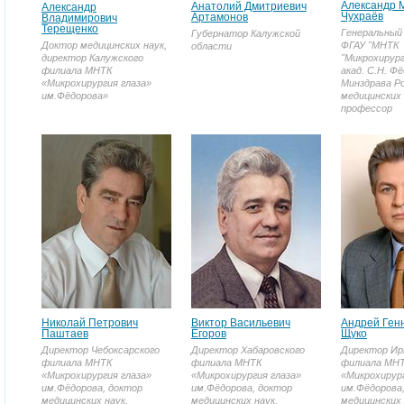
Александр 
Анатолий Дмитриевич
Александр
Чухраёв
Артамонов
Владимирович
Терещенко
Генеральный
Губернатор Калужской
Доктор медицинских наук,
ФГАУ "МНТК
области
директор Калужского
"Микрохирург
филиала МНТК
акад. С.Н. Ф
«Микрохирургия глаза»
Минздрава Ро
им.Фёдорова»
медицинских 
профессор
Николай Петрович
Виктор Васильевич
Андрей Ген
Паштаев
Егоров
Щуко
Директор Чебоксарского
Директор Хабаровского
Директор Ир
филиала МНТК
филиала МНТК
филиала МН
«Микрохирургия глаза»
«Микрохирургия глаза»
«Микрохирург
им.Фёдорова, доктор
им.Фёдорова, доктор
им.Фёдорова
медицинских наук,
медицинских наук,
медицинских 