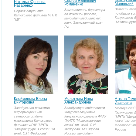
Виктор Каз
Сергей Яковлевич
Наталья Юрьевна
Малявский
Романенко
Назаренко
Заместител
Заместитель директора
Первая пациентка
по общим во
по лечебной работе,
Калужского филиала МНТК
Калужского 
кандидат медицинских
"МГ"
"Микрохирург
наук, Заслуженный врач
РФ
Клейменова Елена
Молоткова Инна
Уткина Там
Викторовна
Александровна
Ивановна
Заведующая рекламно-
Заведующая отделением
Медицинский
информационным
хирургии глаукомы
Калужского 
сектором отдела
Калужского филиала ФГАУ
"МНТК "Микр
маркетинга Калужского
"МНТК "Микрохирургия
глаза" им. ак
филиала ФГАУ "МНТК
глаза" им. акад. С.Н.
Фёдорова" М
"Микрохирургия глаза" им.
Фёдорова" Минздрава
России
акад. С.Н. Фёдорова"
России, кандидат