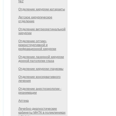
№2
Отделение хирургии катаракты
Детское хирургическое
отделение
Отделение витреоретинальной
хирургии
Отделение оптико-
реконструктивной и
рефракционной хирургии
Отделение лазерной хирургии
донной патологии глаза
Отделение хирургии глаукомы
Отделение консервативного
лечения
Отделение анестезиологии -
реанимации
Аптека
Лечебно-диагностические
кабинеты МНТК в поликлиниках