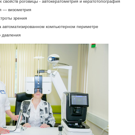
свойств роговицы - автокератометрия и кератотопография
я — визометрия
троты зрения
на автоматизированном компьютерном периметре
о давления