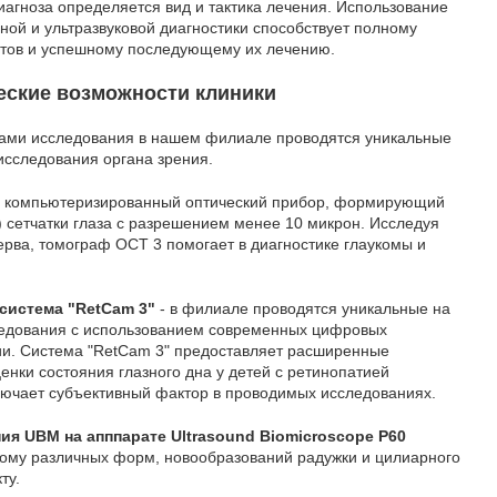
иагноза определяется вид и тактика лечения. Использование
ой и ультразвуковой диагностики способствует полному
тов и успешному последующему их лечению.
еские возможности клиники
ами исследования в нашем филиале проводятся уникальные
исследования органа зрения.
о компьютеризированный оптический прибор, формирующий
 сетчатки глаза с разрешением менее 10 микрон. Исследуя
нерва, томограф ОСТ 3 помогает в диагностике глаукомы и
система "RetCam 3"
- в филиале проводятся уникальные на
ледования с использованием современных цифровых
ии. Система "RetCam 3" предоставляет расширенные
енки состояния глазного дна у детей с ретинопатией
ючает субъективный фактор в проводимых исследованиях.
я UBM на апппарате Ultrasound Biomicroscope P60
кому различных форм, новообразований радужки и цилиарного
ту.