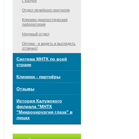
г. Калуги
Отдел лечебного контроля
Клинико-диагностическая
лаборатория
Научный отдел
Оптика - и видеть и выглядеть
отлично!
Система МНТК по всей
стране
Клиники - партнёры
Отзывы
История Калужского
филиала "МНТК
"Микрохирургия глаза" в
лицах