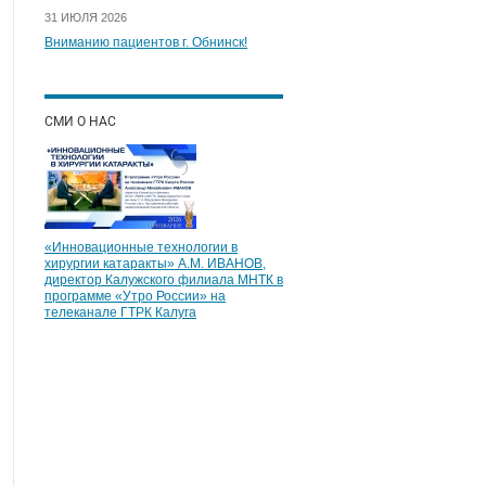
31 ИЮЛЯ 2026
Вниманию пациентов г. Обнинск!
СМИ О НАС
«Инновационные технологии в
хирургии катаракты» А.М. ИВАНОВ,
директор Калужского филиала МНТК в
программе «Утро России» на
телеканале ГТРК Калуга