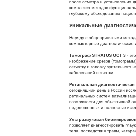
после осмотра и установления д
комплекса методов функциональн
глубокому обследованию пациен
Уникальные диагностич
Наряду с общепринятыми метод
компьютерные диагностические 
Томограф STRATUS ОСТ 3
- эт
изображение срезов (томограмм)
сетчатку и головку зрительного 
заболеваний сетчатки.
Ретинальная диагностическая 
сегодняшний день в России исс
ретинальных систем визуализац
возможности для объективной оц
недоношенных и полностью искл
Ультразвуковая биомикроскопи
позволяет диагностировать глау
тела, последствия травм, катарак