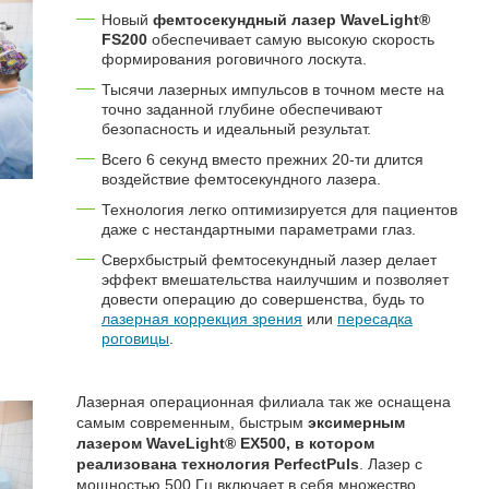
Новый
фемтосекундный лазер WaveLight®
FS200
обеспечивает самую высокую скорость
формирования роговичного лоскута.
Тысячи лазерных импульсов в точном месте на
точно заданной глубине обеспечивают
безопасность и идеальный результат.
Всего 6 секунд вместо прежних 20-ти длится
воздействие фемтосекундного лазера.
Технология легко оптимизируется для пациентов
даже с нестандартными параметрами глаз.
Сверхбыстрый фемтосекундный лазер делает
эффект вмешательства наилучшим и позволяет
довести операцию до совершенства, будь то
лазерная коррекция зрения
или
пересадка
роговицы
.
Лазерная операционная филиала так же оснащена
самым современным, быстрым
эксимерным
лазером WaveLight® ЕХ500, в котором
реализована технология PerfectPuls
. Лазер с
мощностью 500 Гц включает в себя множество