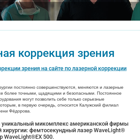
ая коррекция зрения
ррекции зрения на сайте по лазерной коррекции
рургии постоянно совершенствуются, меняются и лазерные
 все более точными, щадящими и безопасными. Постоянное
удования могут позволить себе только серьезные
которым, в первую очередь, относится Калужский филиал
мени Фёдорова.
й уникальный микомплекс американской фирмы
 хирургии: фемтосекундный лазер WaveLight®
р WaveLight®EX 500.