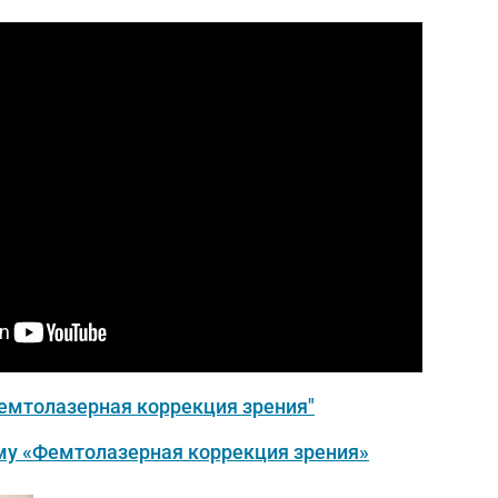
емтолазерная коррекция зрения"
му «Фемтолазерная коррекция зрения»