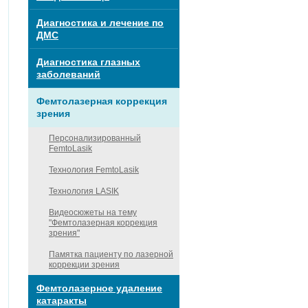
Диагностика и лечение по
ДМС
Диагностика глазных
заболеваний
Фемтолазерная коррекция
зрения
Персонализированный
FemtoLasik
Технология FemtoLasik
Технология LASIK
Видеосюжеты на тему
"Фемтолазерная коррекция
зрения"
Памятка пациенту по лазерной
коррекции зрения
Фемтолазерное удаление
катаракты