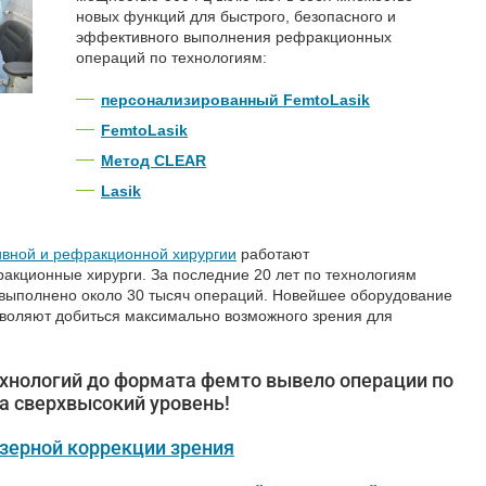
новых функций для быстрого, безопасного и
эффективного выполнения рефракционных
операций по технологиям:
персонализированный FemtoLasik
FemtoLasik
Метод CLEAR
Lasik
ивной и рефракционной хирургии
работают
кционные хирурги. За последние 20 лет по технологиям
 выполнено около 30 тысяч операций. Новейшее оборудование
зволяют добиться максимально возможного зрения для
хнологий до формата фемто вывело операции по
а сверхвысокий уровень!
зерной коррекции зрения