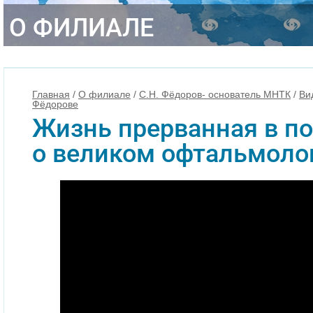
О ФИЛИАЛЕ
Главная
/
О филиале
/
С.Н. Фёдоров- основатель МНТК
/
Ви
Фёдорове
Жизнь прерванная в п
о великом офтальмолог