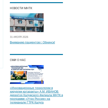
НОВОСТИ МНТК
31 ИЮЛЯ 2026
Вниманию пациентов г. Обнинск!
СМИ О НАС
«Инновационные технологии в
хирургии катаракты» А.М. ИВАНОВ,
директор Калужского филиала МНТК в
программе «Утро России» на
телеканале ГТРК Калуга