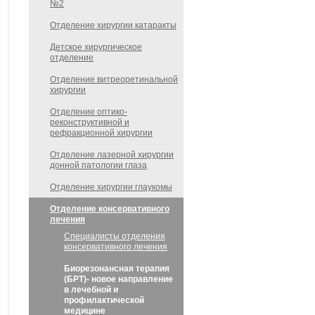
№2
Отделение хирургии катаракты
Детское хирургическое
отделение
Отделение витреоретинальной
хирургии
Отделение оптико-
реконструктивной и
рефракционной хирургии
Отделение лазерной хирургии
донной патологии глаза
Отделение хирургии глаукомы
Отделение консервативного
лечения
Специалисты отделения
консервативного лечения
Биорезонансная терапия
(БРТ)- новое направление
в лечебной и
профилактической
медицине