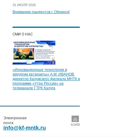
31 ИЮЛЯ 2026
Вниманию пациентов г. Обнинск!
СМИ О НАС
«Инновационные технологии в
хирургии катаракты» А.М. ИВАНОВ,
директор Калужского филиала МНТК в
программе «Утро России» на
телеканале ГТРК Калуга
Электронная
почта
info@kf-mntk.ru