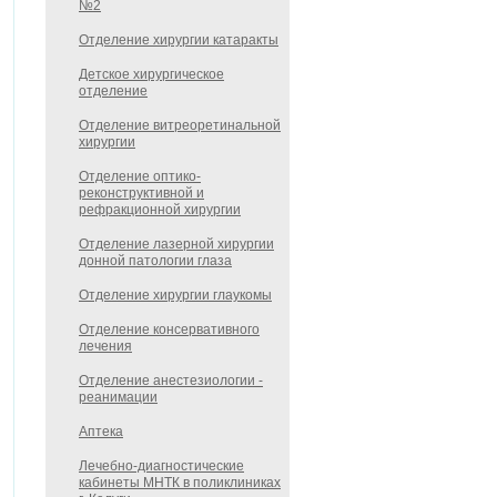
№2
Отделение хирургии катаракты
Детское хирургическое
отделение
Отделение витреоретинальной
хирургии
Отделение оптико-
реконструктивной и
рефракционной хирургии
Отделение лазерной хирургии
донной патологии глаза
Отделение хирургии глаукомы
Отделение консервативного
лечения
Отделение анестезиологии -
реанимации
Аптека
Лечебно-диагностические
кабинеты МНТК в поликлиниках