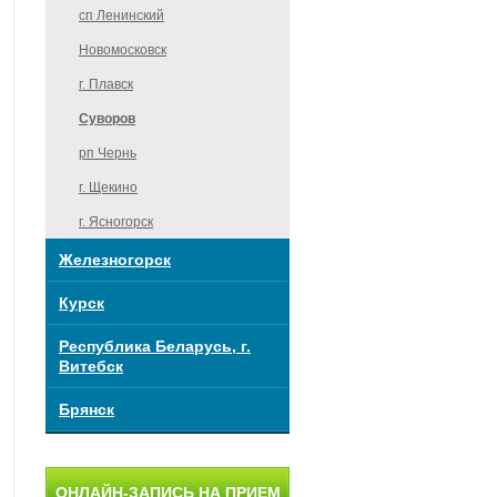
сп Ленинский
Новомосковск
г. Плавск
Суворов
рп Чернь
г. Щекино
г. Ясногорск
Железногорск
Курск
Республика Беларусь, г.
Витебск
Брянск
ОНЛАЙН-ЗАПИСЬ НА ПРИЕМ