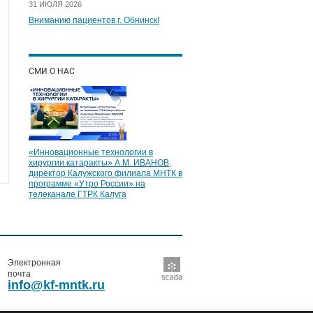
31 ИЮЛЯ 2026
Вниманию пациентов г. Обнинск!
СМИ О НАС
«Инновационные технологии в
хирургии катаракты» А.М. ИВАНОВ,
директор Калужского филиала МНТК в
программе «Утро России» на
телеканале ГТРК Калуга
Электронная
почта
info@kf-mntk.ru