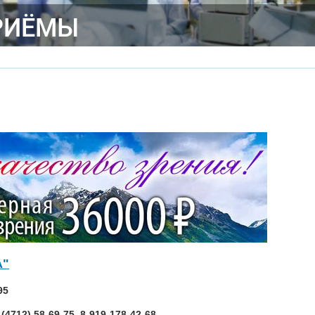
РИЁМЫ
А"
95
4712) 58-69-75, 8-919-178-42-68