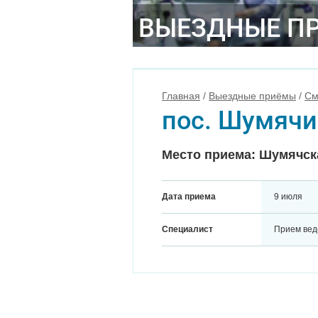
ВЫЕЗДНЫЕ П
Главная
/
Выездные приёмы
/
См
пос. Шумячи
Место приема: Шумячска
Дата приема
9 июля
Специалист
Прием вед