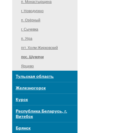
п. Монастырщина
г. Новодугино
п. Озёрный
г. Сычевка
п. Угра
пгт. Холм-Жирковский
пос. Шумячи
Ярцево
Тульская область
Железногорск
Курск
Республика Беларусь, г.
Витебск
Брянск