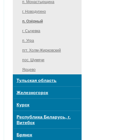
п. Монастырщина
г. Новодугино
п. Озёрный
г. Сычевка
п. Угра
пгт. Холм-Жирковский
пос. Шумячи
Ярцево
Тульская область
Железногорск
Курск
Республика Беларусь, г.
Витебск
Брянск