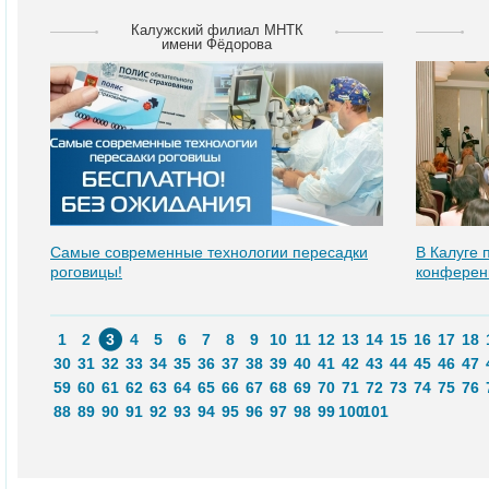
Калужский филиал МНТК
имени Фёдорова
Самые современные технологии пересадки
В Калуге
роговицы!
конферен
1
2
3
4
5
6
7
8
9
10
11
12
13
14
15
16
17
18
30
31
32
33
34
35
36
37
38
39
40
41
42
43
44
45
46
47
59
60
61
62
63
64
65
66
67
68
69
70
71
72
73
74
75
76
88
89
90
91
92
93
94
95
96
97
98
99
100
101