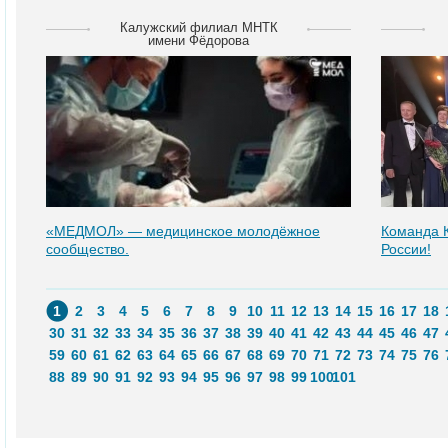
Калужский филиал МНТК
имени Фёдорова
«МЕДМОЛ» — медицинское молодёжное
Команда 
сообщество.
России!
1
2
3
4
5
6
7
8
9
10
11
12
13
14
15
16
17
18
30
31
32
33
34
35
36
37
38
39
40
41
42
43
44
45
46
47
59
60
61
62
63
64
65
66
67
68
69
70
71
72
73
74
75
76
88
89
90
91
92
93
94
95
96
97
98
99
100
101