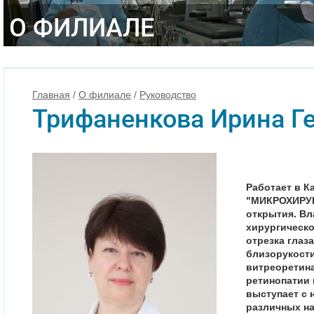
О ФИЛИАЛЕ
Главная
/
О филиале
/
Руководство
Трифаненкова Ирина Г
Работает в 
"МИКРОХИРУР
открытия. В
хирургическо
отрезка глаза
близорукости
витреоретин
ретинопатии
выступает с 
различных на