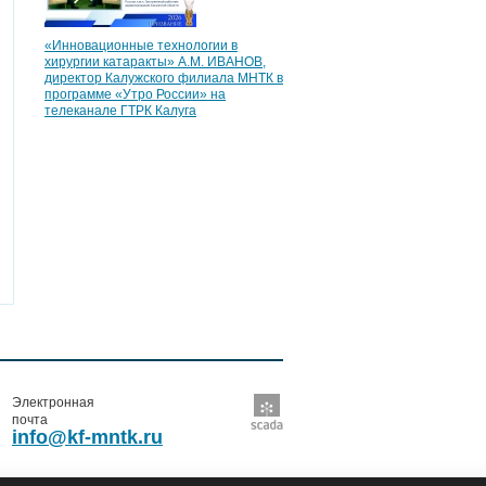
«Инновационные технологии в
хирургии катаракты» А.М. ИВАНОВ,
директор Калужского филиала МНТК в
программе «Утро России» на
телеканале ГТРК Калуга
Электронная
почта
info@kf-mntk.ru