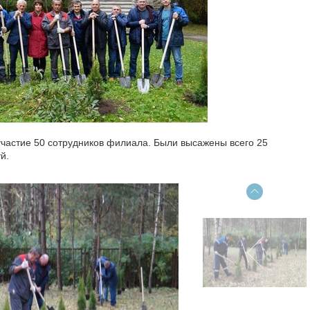
участие 50 сотрудников филиала. Были высажены всего 25
й.