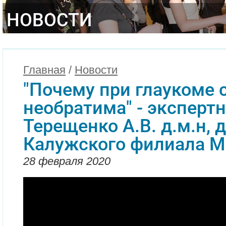
НОВОСТИ
Главная
/
Новости
"Почему при глаукоме 
необратима" - эксперт
Терещенко А.В. д.м.н, 
Калужского филиала 
28 февраля 2020