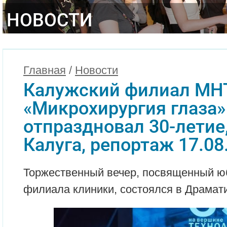
НОВОСТИ
Главная
/
Новости
Калужский филиал МН
«Микрохирургия глаза»
отпраздновал 30-летие
Калуга, репортаж 17.08
Торжественный вечер, посвященный ю
филиала клиники, состоялся в Драмати