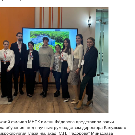
жский филиал МНТК имени Фёдорова представили врачи–
ода обучения, под научным руководством директора Калужского
рохирургия глаза им. акад. С.Н. Федорова" Минздрава