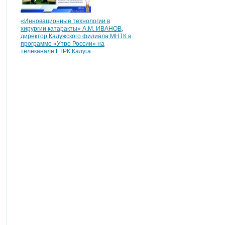
«Инновационные технологии в
хирургии катаракты» А.М. ИВАНОВ,
директор Калужского филиала МНТК в
программе «Утро России» на
телеканале ГТРК Калуга