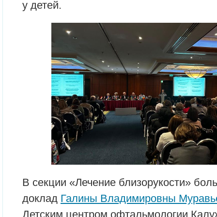
у детей.
В секции «Лечение близорукости» бол
доклад
Галины Владимировны Муравь
Детским центром офтальмологии Кал